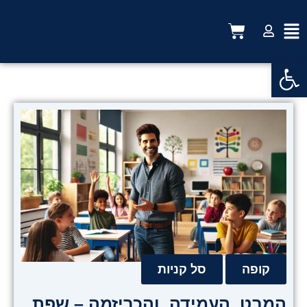
ילוג
תוכן
עגלת
קניות
פתח סרגל נגישות
קופה
סל קניות
המבט, העמידה, והכריזמה – שפת