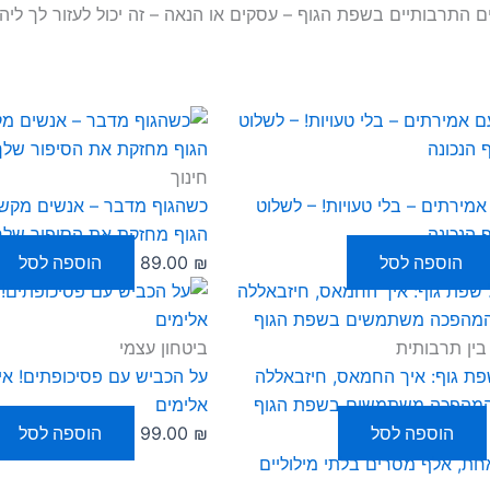
התרבותיים בשפת הגוף – עסקים או הנאה – זה יכול לעזור לך ליה
חינוך
מירתים – בלי טעויות! – לשלוט
כשהגוף מדבר – אנשים מקשי
 הנכונה
הגוף מחזקת את הסיפור שלך
הוספה לסל
₪
89.00
הוספה לסל
ין תרבותית
ביטחון עצמי
פת גוף: איך החמאס, חיזבאללה
על הכביש עם פסיכופתים! אי
המהפכה משתמשים בשפת הגוף
אלימים
הוספה לסל
₪
99.00
הוספה לסל